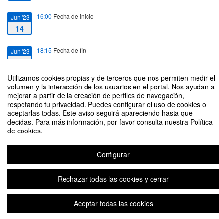
16:00
Fecha de inicio
Jun '23
14
18:15
Fecha de fin
Jun '23
14
Utilizamos cookies propias y de terceros que nos permiten medir el
volumen y la interacción de los usuarios en el portal. Nos ayudan a
mejorar a partir de la creación de perfiles de navegación,
respetando tu privacidad. Puedes configurar el uso de cookies o
aceptarlas todas. Este aviso seguirá apareciendo hasta que
Visión crítica de la reforma de las modificaciones estructurales
decidas. Para más información, por favor consulta nuestra Política
transfronterizas
de cookies.
Organizado por Centro de Innovación del Derecho
Configurar
Plataforma de organización de eventos Symposium
Rechazar todas las cookies y cerrar
Aceptar todas las cookies