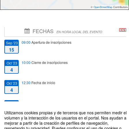
©
OpenStreetMap
Contributors
FECHAS
EN HORA LOCAL DEL EVENTO
09:00
Apertura de inscripciones
Sep '23
15
10:00
Cierre de inscripciones
Oct '23
4
12:30
Fecha de inicio
Oct '23
4
14:00
Fecha de fin
Oct '23
4
Utilizamos cookies propias y de terceros que nos permiten medir el
volumen y la interacción de los usuarios en el portal. Nos ayudan a
mejorar a partir de la creación de perfiles de navegación,
respetando tu privacidad. Puedes configurar el uso de cookies o