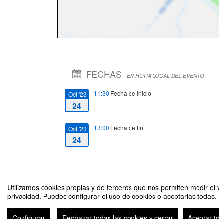
FECHAS
EN HORA LOCAL DEL EVENTO
11:30
Fecha de inicio
Oct '23
24
13:00
Fecha de fin
Oct '23
24
Utilizamos cookies propias y de terceros que nos permiten medir el v
privacidad. Puedes configurar el uso de cookies o aceptarlas todas.
Entrega de Premios: 3ª Edición Premios a los Mejores TFG S
Configurar
Rechazar todas las cookies y cerrar
Aceptar t