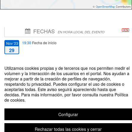
©
OpenStreetMap
Contributors
FECHAS
EN HORA LOCAL DEL EVENTO
19:30
Fecha de inicio
Nov '23
29
21:00
Fecha de fin
Nov '23
Utilizamos cookies propias y de terceros que nos permiten medir el
29
volumen y la interacción de los usuarios en el portal. Nos ayudan a
mejorar a partir de la creación de perfiles de navegación,
respetando tu privacidad. Puedes configurar el uso de cookies o
aceptarlas todas. Este aviso seguirá apareciendo hasta que
decidas. Para más información, por favor consulta nuestra Política
de cookies.
Presentación del libro EL OPTIMISMO COMPROMETIDO y tributo a José
Gómez Caffarena.
Configurar
Plataforma de organización de eventos Symposium
Rechazar todas las cookies y cerrar