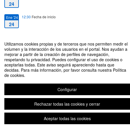
24
12:30
Fecha de inicio
Ene '24
24
14:00
Fecha de fin
Ene '24
Utilizamos cookies propias y de terceros que nos permiten medir el
24
volumen y la interacción de los usuarios en el portal. Nos ayudan a
mejorar a partir de la creación de perfiles de navegación,
respetando tu privacidad. Puedes configurar el uso de cookies o
aceptarlas todas. Este aviso seguirá apareciendo hasta que
decidas. Para más información, por favor consulta nuestra Política
de cookies.
Demóstenes contra Putin: La Actualidad de los Clásicos
Organizado por Departamento de Relaciones Internacionales, Comillas CIHS
Configurar
Rechazar todas las cookies y cerrar
Plataforma de organización de eventos Symposium
Aceptar todas las cookies