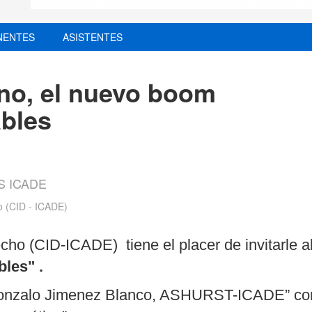
NENTES
ASISTENTES
no, el nuevo boom
ables
S ICADE
o (CID - ICADE)
echo (CID-ICADE) tiene el placer de invitarle
les" .
Gonzalo Jimenez Blanco, ASHURST-ICADE” con 