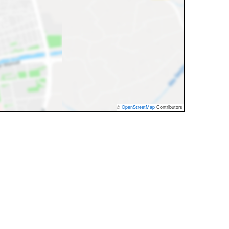
©
OpenStreetMap
Contributors