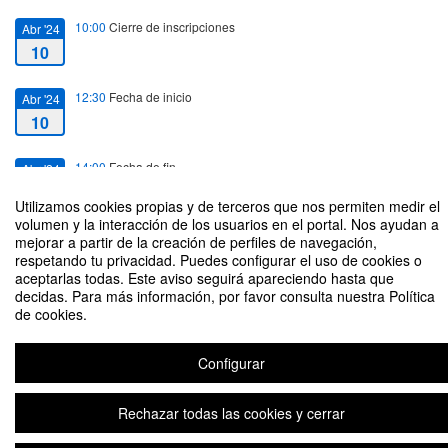
10:00
Cierre de inscripciones
Abr '24
10
12:30
Fecha de inicio
Abr '24
10
14:00
Fecha de fin
Abr '24
10
Utilizamos cookies propias y de terceros que nos permiten medir el
volumen y la interacción de los usuarios en el portal. Nos ayudan a
mejorar a partir de la creación de perfiles de navegación,
respetando tu privacidad. Puedes configurar el uso de cookies o
aceptarlas todas. Este aviso seguirá apareciendo hasta que
decidas. Para más información, por favor consulta nuestra Política
Presente y futuro del almacenamiento energético por bombeo hidráulico
de cookies.
Organizado por Cátedra Rafael Mariño de Nuevas Tecnologías Energéticas
Configurar
Plataforma de organización de eventos Symposium
Rechazar todas las cookies y cerrar