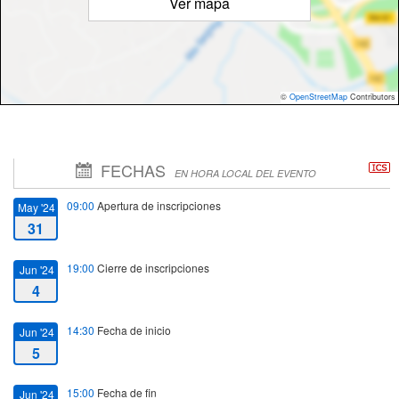
Ver mapa
©
OpenStreetMap
Contributors
FECHAS
EN HORA LOCAL DEL EVENTO
09:00
Apertura de inscripciones
May '24
31
19:00
Cierre de inscripciones
Jun '24
4
14:30
Fecha de inicio
Jun '24
5
15:00
Fecha de fin
Jun '24