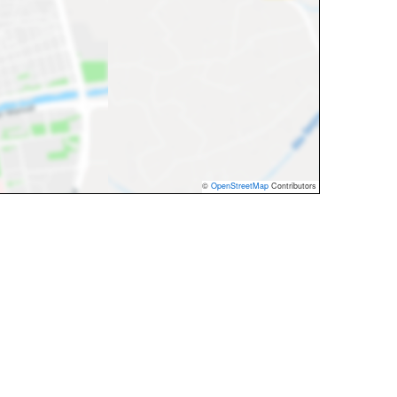
©
OpenStreetMap
Contributors