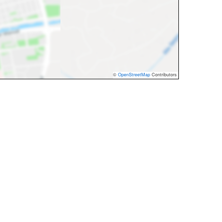
©
OpenStreetMap
Contributors