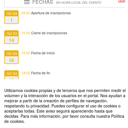
FECHAS
EN HORA LOCAL DEL EVENTO
09:00
Apertura de inscripciones
Oct '24
1
10:00
Cierre de inscripciones
Oct '24
14
16:00
Fecha de inicio
Oct '24
16
18:00
Fecha de fin
Oct '24
16
Utilizamos cookies propias y de terceros que nos permiten medir el
volumen y la interacción de los usuarios en el portal. Nos ayudan a
mejorar a partir de la creación de perfiles de navegación,
respetando tu privacidad. Puedes configurar el uso de cookies o
aceptarlas todas. Este aviso seguirá apareciendo hasta que
Actividades y Tareas en Moodle: fortaleciendo el aprendizaje de nuestros
decidas. Para más información, por favor consulta nuestra Política
alumnos ONLINE
de cookies.
Organizado por Oficina de Apoyo a la Innovación Docente (OAID)