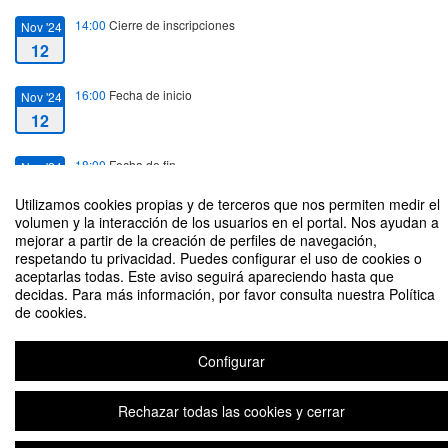
14:00
Cierre de inscripciones
Nov '24
12
16:00
Fecha de inicio
Nov '24
12
18:00
Fecha de fin
Nov '24
12
Utilizamos cookies propias y de terceros que nos permiten medir el
volumen y la interacción de los usuarios en el portal. Nos ayudan a
mejorar a partir de la creación de perfiles de navegación,
respetando tu privacidad. Puedes configurar el uso de cookies o
aceptarlas todas. Este aviso seguirá apareciendo hasta que
decidas. Para más información, por favor consulta nuestra Política
Taller Práctico “Operaciones Societarias y Toma de Control”
de cookies.
Organizado por Centro de Innovación del Derecho
Configurar
Plataforma de organización de eventos Symposium
Rechazar todas las cookies y cerrar