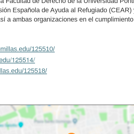
la Facultad de Derecho de la Universidad Pont
misión Española de Ayuda al Refugiado (CEAR)
sí a ambas organizaciones en el cumplimiento 
omillas.edu/125510/
.edu/125514/
illas.edu/125518/