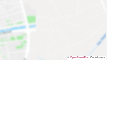
©
OpenStreetMap
Contributors