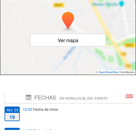
Ver mapa
©
OpenStreetMap
Contributors
FECHAS
EN HORA LOCAL DEL EVENTO
12:30
Fecha de inicio
Mrz '25
19
14:00
Fecha de fin
Mrz '25