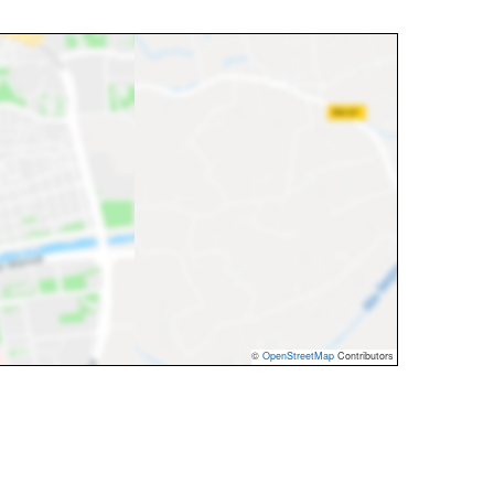
©
OpenStreetMap
Contributors