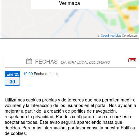
Ver mapa
©
OpenStreetMap
Contributors
FECHAS
EN HORA LOCAL DEL EVENTO
19:00
Fecha de inicio
Ene '25
30
22:00
Fecha de fin
Ene '25
Utilizamos cookies propias y de terceros que nos permiten medir el
30
volumen y la interacción de los usuarios en el portal. Nos ayudan a
mejorar a partir de la creación de perfiles de navegación,
respetando tu privacidad. Puedes configurar el uso de cookies o
aceptarlas todas. Este aviso seguirá apareciendo hasta que
decidas. Para más información, por favor consulta nuestra Política
de cookies.
La caverna: Diario de un secuestro de un empresario vasco