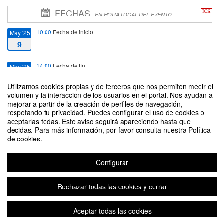
FECHAS
EN HORA LOCAL DEL EVENTO
10:00
Fecha de inicio
May '25
9
14:00
Fecha de fin
May '25
9
Utilizamos cookies propias y de terceros que nos permiten medir el
volumen y la interacción de los usuarios en el portal. Nos ayudan a
mejorar a partir de la creación de perfiles de navegación,
respetando tu privacidad. Puedes configurar el uso de cookies o
aceptarlas todas. Este aviso seguirá apareciendo hasta que
decidas. Para más información, por favor consulta nuestra Política
Celebración 50º aniversario ICAI promoción 1975
de cookies.
Organizado por Comillas Alumni y Asociación Nacional de Ingenieros del
ICAI
Configurar
Rechazar todas las cookies y cerrar
Plataforma de organización de eventos Symposium
Aceptar todas las cookies