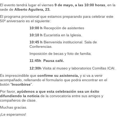
El evento tendrá lugar el viernes
9 de mayo
,
a l
as 10:00 horas
, en la
sede de
Alberto Aguilera, 23.
El programa provisional que estamos preparando para celebrar este
50º aniversario es el siguiente:
10:00 h
Recepción de asistentes
10:10 h
Eucaristía en la Iglesia.
10:45 h
Bienvenida institucional. Sala de
Conferencias.
Imposición de becas y foto de familia.
11:45h
Pausa café.
12:30h
Visita al museo y laboratorios Comillas ICAI.
Es imprescindible que
confirme su asistencia,
y
si va a venir
acompañado, rellenando el formulario que podrá encontrar en el
botón "
Inscribirse
".
Por favor,
ayúdenos a que esta celebración sea un éxito
difundiendo la noticia
de la convocatoria entre sus amigos y
compañeros de clase.
Muchas gracias.
¡Le esperamos!