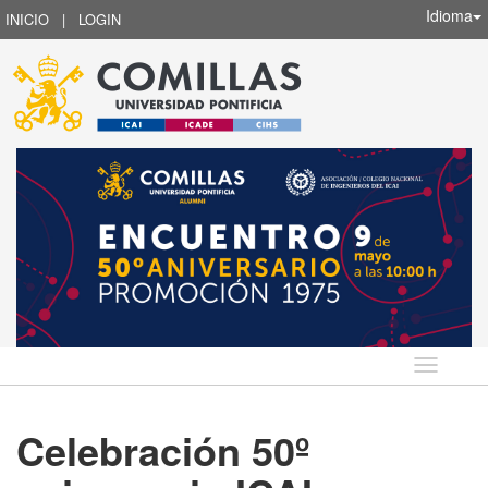
Idioma
INICIO
|
LOGIN
Idioma
Celebración 50º