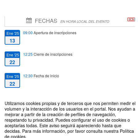
FECHAS
EN HORA LOCAL DEL EVENTO
09:00
Apertura de inscripciones
Ene '25
13
12:25
Cierre de inscripciones
Ene '25
22
12:30
Fecha de inicio
Ene '25
22
14:30
Fecha de fin
Ene '25
Utilizamos cookies propias y de terceros que nos permiten medir el
22
volumen y la interacción de los usuarios en el portal. Nos ayudan a
mejorar a partir de la creación de perfiles de navegación,
respetando tu privacidad. Puedes configurar el uso de cookies o
aceptarlas todas. Este aviso seguirá apareciendo hasta que
decidas. Para más información, por favor consulta nuestra Política
de cookies.