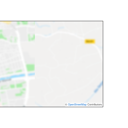
©
OpenStreetMap
Contributors