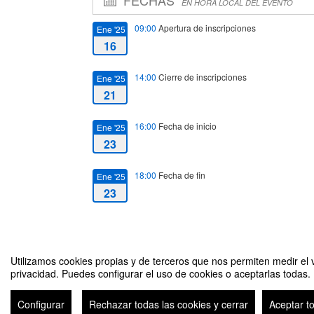
FECHAS
EN HORA LOCAL DEL EVENTO
09:00
Apertura de inscripciones
Ene '25
16
14:00
Cierre de inscripciones
Ene '25
21
16:00
Fecha de inicio
Ene '25
23
18:00
Fecha de fin
Ene '25
23
Utilizamos cookies propias y de terceros que nos permiten medir el v
privacidad. Puedes configurar el uso de cookies o aceptarlas todas.
CAPRILE LORENZO / EXPOSICIÓN DE MODA
Configurar
Rechazar todas las cookies y cerrar
Aceptar t