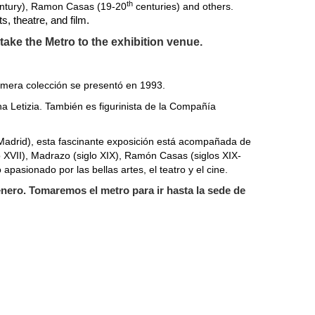
th
ntury), Ramon Casas (19-20
centuries) and others.
rts, theatre, and film.
take the Metro to the exhibition venue.
imera colección se presentó en 1993.
a Letizia. También es figurinista de la Compañía
 Madrid), esta fascinante exposición está acompañada de
o XVII), Madrazo (siglo XIX), Ramón Casas (siglos XIX-
asionado por las bellas artes, el teatro y el cine.
enero.
Tomaremos el metro para ir hasta la sede de