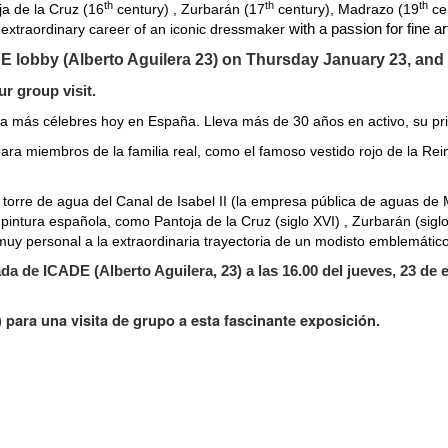
th
th
th
ja de la Cruz (16
century) , Zurbarán (17
century), Madrazo (19
ce
 extraordinary career of an iconic dressmaker
with a passion for fine a
DE lobby (Alberto Aguilera 23) on Thursday January 23, and 
r group visit.
 más célebres hoy en España. Lleva más de 30 años en activo, su pr
ra miembros de la familia real, como el famoso vestido rojo de la Rein
torre de agua del Canal de Isabel II (la empresa pública de aguas de
intura española, como Pantoja de la Cruz (siglo XVI) , Zurbarán (sigl
y personal a la extraordinaria trayectoria de un modisto emblemático ap
ada de ICADE (Alberto Aguilera, 23) a las 16.00 del jueves, 23 de 
para una visita de grupo a esta fascinante exposición.