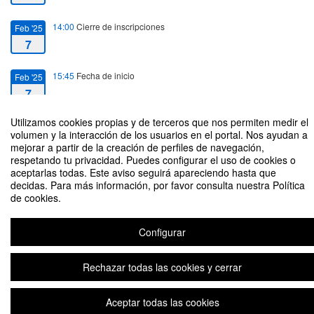
14:00
Cierre de inscripciones
Feb '25
7
15:45
Fecha de inicio
Feb '25
7
Utilizamos cookies propias y de terceros que nos permiten medir el
17:00
Fecha de fin
Feb '25
volumen y la interacción de los usuarios en el portal. Nos ayudan a
7
mejorar a partir de la creación de perfiles de navegación,
respetando tu privacidad. Puedes configurar el uso de cookies o
aceptarlas todas. Este aviso seguirá apareciendo hasta que
decidas. Para más información, por favor consulta nuestra Política
de cookies.
#MeetTheExpert con Da Sánchez Suárez
Configurar
Rechazar todas las cookies y cerrar
Plataforma de organización de eventos Symposium
Aceptar todas las cookies