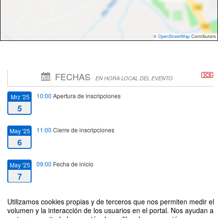
©
OpenStreetMap
Contributors
FECHAS
EN HORA LOCAL DEL EVENTO
10:00
Apertura de inscripciones
Mrz '25
5
11:00
Cierre de inscripciones
May '25
6
09:00
Fecha de inicio
May '25
7
14:00
Fecha de fin
May '25
Utilizamos cookies propias y de terceros que nos permiten medir el
8
volumen y la interacción de los usuarios en el portal. Nos ayudan a