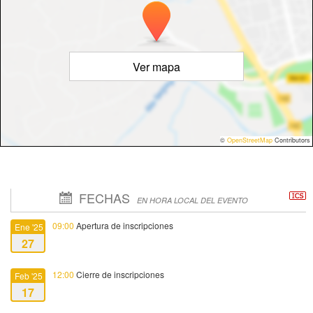
Ver mapa
©
OpenStreetMap
Contributors
FECHAS
EN HORA LOCAL DEL EVENTO
09:00
Apertura de inscripciones
Ene '25
27
12:00
Cierre de inscripciones
Feb '25
17