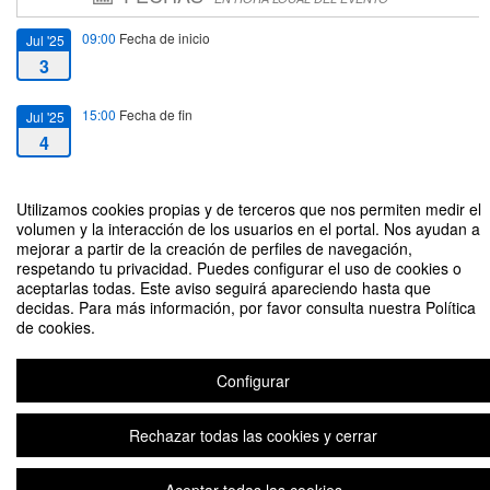
09:00
Fecha de inicio
Jul '25
3
15:00
Fecha de fin
Jul '25
4
Utilizamos cookies propias y de terceros que nos permiten medir el
volumen y la interacción de los usuarios en el portal. Nos ayudan a
mejorar a partir de la creación de perfiles de navegación,
respetando tu privacidad. Puedes configurar el uso de cookies o
XIV TALLER DE DOCTORANDOS EN ÉTICA EMPRESARIAL, RSE Y
aceptarlas todas. Este aviso seguirá apareciendo hasta que
SOSTENIBILIDAD
decidas. Para más información, por favor consulta nuestra Política
Organizado por Cátedra Iberdrola de Ética Económica y Emrpesarial
de cookies.
Configurar
Plataforma de organización de eventos Symposium
Rechazar todas las cookies y cerrar