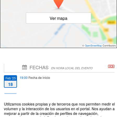
Ver mapa
©
OpenStreetMap
Contributors
FECHAS
EN HORA LOCAL DEL EVENTO
19:00
Fecha de inicio
Feb '25
18
21:00
Fecha de fin
Feb '25
18
Utilizamos cookies propias y de terceros que nos permiten medir el
volumen y la interacción de los usuarios en el portal. Nos ayudan a
mejorar a partir de la creación de perfiles de navegación,