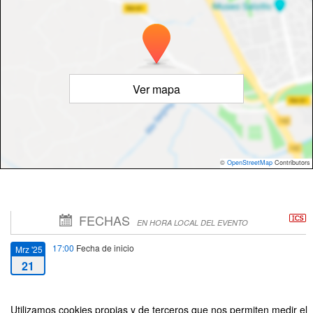
Ver mapa
©
OpenStreetMap
Contributors
FECHAS
EN HORA LOCAL DEL EVENTO
17:00
Fecha de inicio
Mrz '25
21
20:00
Fecha de fin
Mrz '25
Utilizamos cookies propias y de terceros que nos permiten medir el