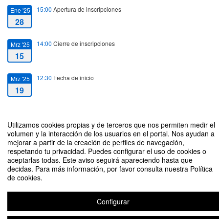
15:00
Apertura de inscripciones
Ene '25
28
14:00
Cierre de inscripciones
Mrz '25
15
12:30
Fecha de inicio
Mrz '25
19
14:00
Fecha de fin
Mrz '25
19
Utilizamos cookies propias y de terceros que nos permiten medir el
volumen y la interacción de los usuarios en el portal. Nos ayudan a
mejorar a partir de la creación de perfiles de navegación,
respetando tu privacidad. Puedes configurar el uso de cookies o
aceptarlas todas. Este aviso seguirá apareciendo hasta que
decidas. Para más información, por favor consulta nuestra Política
de cookies.
Salidas profesionales Medioambiente y Sostenibilidad
Organizado por Esmeralda
Configurar