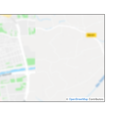
©
OpenStreetMap
Contributors