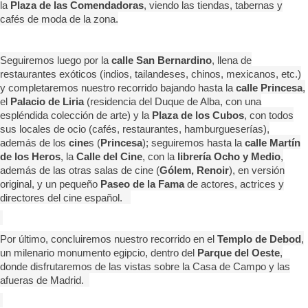
la
Plaza de las Comendadoras
, viendo las tiendas, tabernas y
cafés de moda de la zona.
Seguiremos luego por la
calle San Bernardino
, llena de
restaurantes exóticos (indios, tailandeses, chinos, mexicanos, etc.)
y completaremos nuestro recorrido bajando hasta la
calle Princesa
,
el
Palacio de Liria
(residencia del Duque de Alba, con una
espléndida colección de arte) y la
Plaza de los Cubos
, con todos
sus locales de ocio (cafés, restaurantes, hamburgueserías),
además de los
cine
s (
Princesa
); seguiremos hasta la
calle Martín
de los Heros
, la
Calle del Cine
, con la
librería Ocho y Medio
,
además de las otras salas de cine (
Gólem, Renoir
), en versión
original, y un pequeño
Paseo de la Fama
de actores, actrices y
directores del cine español.
Por último, concluiremos nuestro recorrido en el
Templo de Debod
,
un milenario monumento egipcio, dentro del
Parque del Oeste
,
donde disfrutaremos de las vistas sobre la Casa de Campo y las
afueras de Madrid.