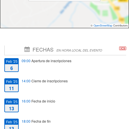
©
OpenStreetMap
Contributors
FECHAS
EN HORA LOCAL DEL EVENTO
09:00
Apertura de inscripciones
Feb '25
6
14:00
Cierre de inscripciones
Feb '25
11
16:00
Fecha de inicio
Feb '25
13
18:00
Fecha de fin
Feb '25
13