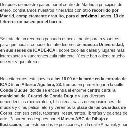
Después de nuestro paseo por el centro de Madrid a principios de
enero, continuamos nuestros itinerarios con
otro recorrido por
Madrid, completamente gratuito
,
para e
l próximo
jueves,
13
de
febrero:
un paseo por el barrio
.
Se trata de un recorrido pensado especialmente para a vosotros,
para que podáis conocer los alrededores de
nuestra Universidad,
en sus sedes de ICADE-ICAI
, sobre todo las calles y lugares más
interesantes y sugerentes culturalmente. Y este barrio tiene mucho
que ver y que ofrecer.
Nos citaremos este jueves
a las 16.00 de la tarde en la entrada de
ICADE, en Alberto Aguilera, 23
. Iremos en primer lugar a la
calle
Conde Duque
, donde se encuentra el enorme
centro cultural
municipal del Cuartel de Conde Duque
y sus diversas
dependencias (hemeroteca, biblioteca, salas de exposiciones, de
música y cine, patios, etc.) y veremos la
plaza de los Guardias de
Corps
, con sus cafés, tabernas, restaurantes, librerías y galerías de
arte. Pasaremos después por el
Museo ABC de Dibujo e
Ilustración
, con estupendas exposiciones, en la calle Amaniel, y por