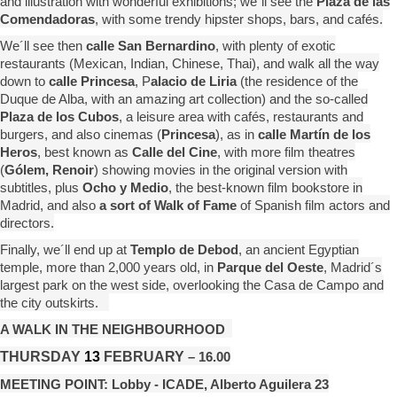
and illustration with wonderful exhibitions; we´ll see the
Plaza de las
Comendadoras
, with some trendy hipster shops, bars, and cafés.
We´ll see then
calle San Bernardino
, with plenty of exotic
restaurants (Mexican, Indian, Chinese, Thai), and walk all the way
down to
calle Princesa
, P
alacio de Liria
(the residence of the
Duque de Alba, with an amazing art collection) and the so-called
Plaza de los Cubos
, a leisure area with cafés, restaurants and
burgers, and also cinemas (
Princesa
), as in
calle Martín de los
Heros
, best known as
Calle del Cine
, with more film theatres
(
Gólem, Renoir
) showing movies in the original version with
subtitles, plus
Ocho y Medio
, the best-known film bookstore in
Madrid, and also
a sort of Walk of Fame
of Spanish film actors and
directors.
Finally, we´ll end up at
Templo de Debod
, an ancient Egyptian
temple, more than 2,000 years old, in
Parque del Oeste
, Madrid´s
largest park on the west side, overlooking the Casa de Campo and
the city outskirts.
A WALK IN THE NEIGHBOURHOOD
THURSDAY
13
FEBRUARY
– 16.00
MEETING POINT: Lobby - ICADE, Alberto Aguilera 23