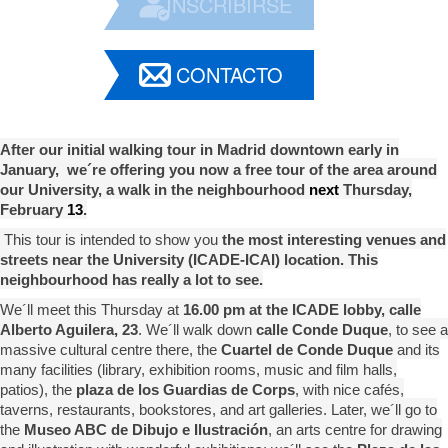
INSCRIBIRSE
CONTACTO
After our initial walking tour in Madrid downtown early in
January, we´re offering you now a free tour of the area around
our University, a walk in the neighbourhood
next
Thursday,
February
13
.
This tour is intended to show you
the most interesting venues and
streets near the University (ICADE-ICAI) location. This
neighbourhood has really a lot to see.
We´ll meet this Thursday at
16.00 pm at the ICADE lobby, calle
Alberto Aguilera, 23
. We´ll walk down
calle Conde Duque
, to see a
massive cultural centre there, the
Cuartel de Conde Duque
and its
many facilities (library, exhibition rooms, music and film halls,
patios), the
plaza de los Guardias de Corps
, with nice cafés,
taverns, restaurants, bookstores, and art galleries. Later, we´ll go to
the
Museo ABC de Dibujo e Ilustración
, an arts centre for drawing