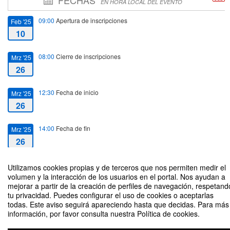
FECHAS
EN HORA LOCAL DEL EVENTO
09:00
Apertura de inscripciones
Feb '25
10
08:00
Cierre de inscripciones
Mrz '25
26
12:30
Fecha de inicio
Mrz '25
26
14:00
Fecha de fin
Mrz '25
26
Utilizamos cookies propias y de terceros que nos permiten medir el
volumen y la interacción de los usuarios en el portal. Nos ayudan a
mejorar a partir de la creación de perfiles de navegación, respetand
tu privacidad. Puedes configurar el uso de cookies o aceptarlas
Career Networking: Ofertas Internacionales
todas. Este aviso seguirá apareciendo hasta que decidas. Para más
información, por favor consulta nuestra Política de cookies.
Organizado por Elena y Jose Ramón