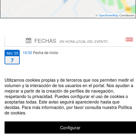
©
OpenStreetMap
Contributors
FECHAS
EN HORA LOCAL DEL EVENTO
16:30
Fecha de inicio
Mrz '25
7
18:30
Fecha de fin
Mrz '25
Utilizamos cookies propias y de terceros que nos permiten medir el
7
volumen y la interacción de los usuarios en el portal. Nos ayudan a
mejorar a partir de la creación de perfiles de navegación,
respetando tu privacidad. Puedes configurar el uso de cookies o
aceptarlas todas. Este aviso seguirá apareciendo hasta que
decidas. Para más información, por favor consulta nuestra Política
de cookies.
Defensa de la tesis "La Contribución General sobre la Renta en la Ley de 20
de diciembre de 1932: un impuesto conservador en una época
revolucionaria" de Arturo Morando Llerandi
Configurar