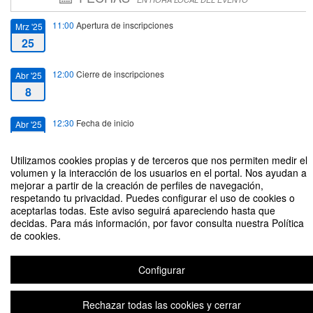
11:00
Apertura de inscripciones
Mrz '25
25
12:00
Cierre de inscripciones
Abr '25
8
12:30
Fecha de inicio
Abr '25
9
Utilizamos cookies propias y de terceros que nos permiten medir el
13:30
Fecha de fin
volumen y la interacción de los usuarios en el portal. Nos ayudan a
Abr '25
mejorar a partir de la creación de perfiles de navegación,
9
respetando tu privacidad. Puedes configurar el uso de cookies o
aceptarlas todas. Este aviso seguirá apareciendo hasta que
decidas. Para más información, por favor consulta nuestra Política
de cookies.
Configurar
LA SOSTENIBILIDAD COMO PILAR ESTRATÉGICO EN LA EMPRESA
Rechazar todas las cookies y cerrar
Plataforma de organización de eventos Symposium