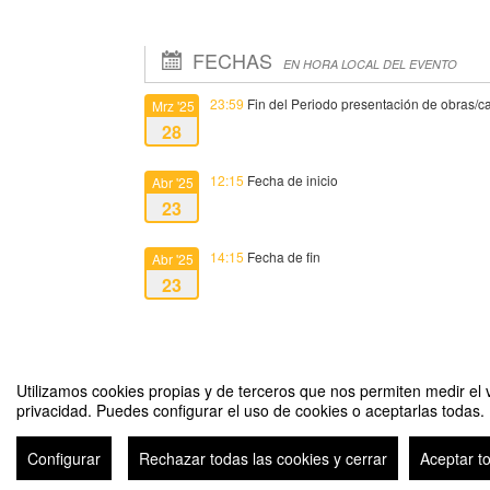
FECHAS
EN HORA LOCAL DEL EVENTO
23:59
Fin del Periodo presentación de obras/ca
Mrz '25
28
12:15
Fecha de inicio
Abr '25
23
14:15
Fecha de fin
Abr '25
23
Utilizamos cookies propias y de terceros que nos permiten medir el v
privacidad. Puedes configurar el uso de cookies o aceptarlas todas.
Presentación de Libros del Profesorado Comillas 2024-25
Configurar
Rechazar todas las cookies y cerrar
Aceptar t