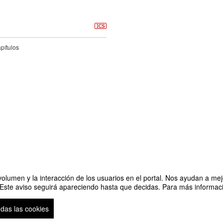
pítulos
olumen y la interacción de los usuarios en el portal. Nos ayudan a mejo
 Este aviso seguirá apareciendo hasta que decidas. Para más informació
odas las cookies
Plataforma de organización de eventos Symposium