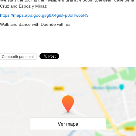
We start the tour at the invisible mural at 4.30pm (between Calle de la
Cruz and Espoz y Mina):
https://maps.app.goo.gl/g8X4gibFp8oHwo5R9
Walk and dance with Duende with us!
Compartir por email
Ver mapa