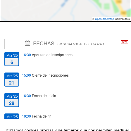
©
OpenStreetMap
Contributors
FECHAS
EN HORA LOCAL DEL EVENTO
16:30
Apertura de inscripciones
Mrz '25
6
15:00
Cierre de inscripciones
Mrz '25
21
16:30
Fecha de inicio
Mrz '25
28
19:30
Fecha de fin
Mrz '25
28
Utilizamos cookies propias y de terceros que nos permiten medir el