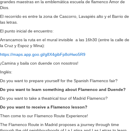
grandes maestras en la emblemática escuela de flamenco Amor de
Dios.
El recorrido es entre la zona de Cascorro, Lavapiés alto y el Barrio de
las letras.
El punto inicial de encuentro:
Arrancamos la ruta en el mural invisible a las 16h30 (entre la calle de
la Cruz y Espoz y Mina):
https://maps.app.goo.gl/g8X4gibFp8oHwo5R9
¡Camina y baila con duende con nosotros!
Inglés:
Do you want to prepare yourself for the Spanish Flamenco fair?
Do you want to learn something about Flamenco and Duende?
Do you want to take a theatrical tour of Madrid Flamenco?
Do you want to receive a Flamenco lesson?
Then come to our Flamenco Route Experience!
The Flamenco Route in Madrid proposes a journey through time
through the old neighbourhoods of La Latina and Las Letras to learn