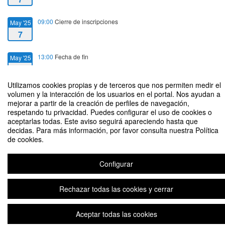
09:00
Cierre de inscripciones
May '25
7
13:00
Fecha de fin
May '25
7
Utilizamos cookies propias y de terceros que nos permiten medir el
volumen y la interacción de los usuarios en el portal. Nos ayudan a
mejorar a partir de la creación de perfiles de navegación,
respetando tu privacidad. Puedes configurar el uso de cookies o
aceptarlas todas. Este aviso seguirá apareciendo hasta que
Jornada "Innovación y Ciencia para un Futuro Sostenible: Impacto Social
decidas. Para más información, por favor consulta nuestra Política
Positivo desde la Investigación" HRS4R
de cookies.
Organizado por Oficina de Transferencia de Conocimiento (OTC)
Configurar
Plataforma de organización de eventos Symposium
Rechazar todas las cookies y cerrar
Aceptar todas las cookies