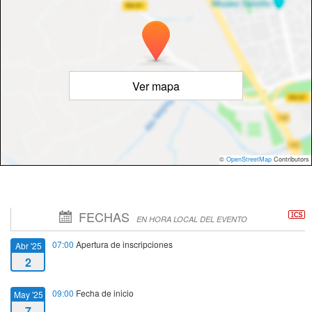
Ver mapa
©
OpenStreetMap
Contributors
FECHAS
EN HORA LOCAL DEL EVENTO
07:00
Apertura de inscripciones
Abr '25
2
09:00
Fecha de inicio
May '25
7