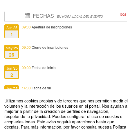
FECHAS
EN HORA LOCAL DEL EVENTO
09:00
Apertura de inscripciones
Abr '25
1
09:00
Cierre de inscripciones
May '25
26
09:00
Fecha de inicio
Jun '25
2
14:30
Fecha de fin
Jun '25
4
Utilizamos cookies propias y de terceros que nos permiten medir el
volumen y la interacción de los usuarios en el portal. Nos ayudan a
mejorar a partir de la creación de perfiles de navegación,
respetando tu privacidad. Puedes configurar el uso de cookies o
aceptarlas todas. Este aviso seguirá apareciendo hasta que
decidas. Para más información, por favor consulta nuestra Política
Herramientas para la resolución de conflictos en el aula