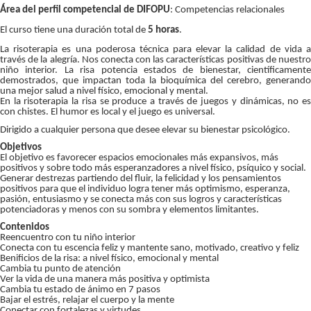
Área del perfil competencial de DIFOPU
: Competencias relacionales
El curso tiene una duración total de
5 horas
.
La risoterapia es una poderosa técnica para elevar la calidad de vida a
través de la alegría. Nos conecta con las características positivas de nuestro
niño interior. La risa potencia estados de bienestar, científicamente
demostrados, que impactan toda la bioquímica del cerebro, generando
una mejor salud a nivel físico, emocional y mental.
En la risoterapia la risa se produce a través de juegos y dinámicas, no es
con chistes. El humor es local y el juego es universal.
Dirigido a cualquier persona que desee elevar su bienestar psicológico.
Objetivos
El objetivo es favorecer espacios emocionales más expansivos, más
positivos y sobre todo más esperanzadores a nivel físico, psíquico y social.
Generar destrezas partiendo del fluir, la felicidad y los pensamientos
positivos para que el individuo logra tener más optimismo, esperanza,
pasión, entusiasmo y se conecta más con sus logros y características
potenciadoras y menos con su sombra y elementos limitantes.
Contenidos
Reencuentro con tu niño interior
Conecta con tu escencia feliz y mantente sano, motivado, creativo y feliz
Benificios de la risa: a nivel físico, emocional y mental
Cambia tu punto de atención
Ver la vida de una manera más positiva y optimista
Cambia tu estado de ánimo en 7 pasos
Bajar el estrés, relajar el cuerpo y la mente
Conectar con fortalezas y virtudes