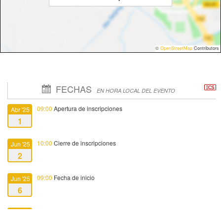
©
OpenStreetMap
Contributors
FECHAS
EN HORA LOCAL DEL EVENTO
09:00
Apertura de inscripciones
Abr '25
1
10:00
Cierre de inscripciones
Jun '25
2
09:00
Fecha de inicio
Jun '25
6
14:30
Fecha de fin
Jun '25