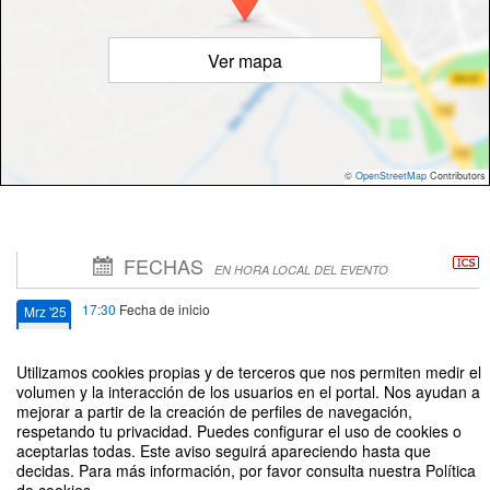
Ver mapa
©
OpenStreetMap
Contributors
FECHAS
EN HORA LOCAL DEL EVENTO
17:30
Fecha de inicio
Mrz '25
21
Utilizamos cookies propias y de terceros que nos permiten medir el
19:30
Fecha de fin
Mrz '25
volumen y la interacción de los usuarios en el portal. Nos ayudan a
mejorar a partir de la creación de perfiles de navegación,
21
respetando tu privacidad. Puedes configurar el uso de cookies o
aceptarlas todas. Este aviso seguirá apareciendo hasta que
decidas. Para más información, por favor consulta nuestra Política