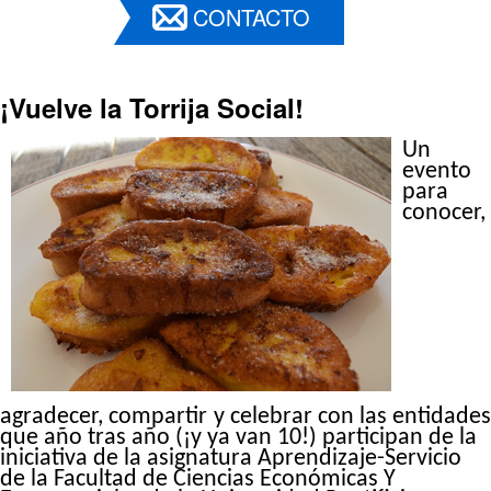
CONTACTO
¡Vuelve la
Torrija
Social!
Un
evento
para
conocer,
agradecer, compartir
y celebrar con las entidades
que año tras año (¡y ya van 10!) participan de la
iniciativa de la asignatura Aprendizaje-Servicio
de la Facultad de Ciencias Económicas Y