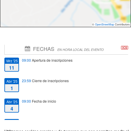
©
OpenStreetMap
Contributors
FECHAS
EN HORA LOCAL DEL EVENTO
09:00
Apertura de inscripciones
Mrz '25
11
23:59
Cierre de inscripciones
Abr '25
1
09:00
Fecha de inicio
Abr '25
4
10:30
Fecha de fin
Abr '25
4