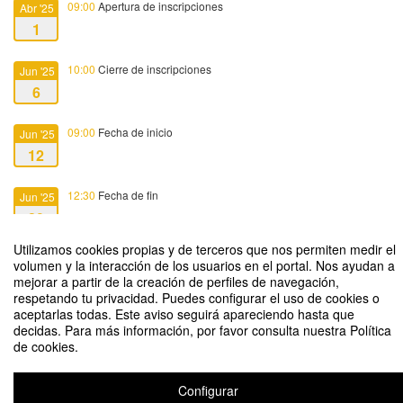
09:00
Apertura de inscripciones
Abr '25
1
10:00
Cierre de inscripciones
Jun '25
6
09:00
Fecha de inicio
Jun '25
12
12:30
Fecha de fin
Jun '25
20
Utilizamos cookies propias y de terceros que nos permiten medir el
volumen y la interacción de los usuarios en el portal. Nos ayudan a
mejorar a partir de la creación de perfiles de navegación,
respetando tu privacidad. Puedes configurar el uso de cookies o
aceptarlas todas. Este aviso seguirá apareciendo hasta que
Mejora tu relación con los alumnos practicando técnicas de improvisación
decidas. Para más información, por favor consulta nuestra Política
teatral
de cookies.
Organizado por Servicio de Apoyo a la Innovación Docente (SAID)
Configurar