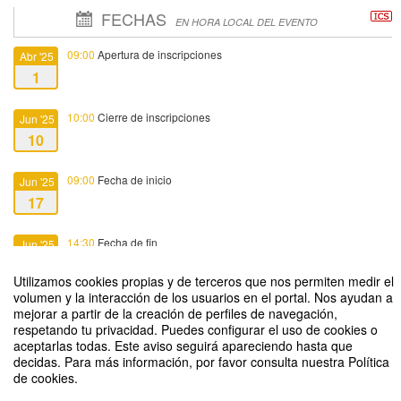
FECHAS
EN HORA LOCAL DEL EVENTO
09:00
Apertura de inscripciones
Abr '25
1
10:00
Cierre de inscripciones
Jun '25
10
09:00
Fecha de inicio
Jun '25
17
14:30
Fecha de fin
Jun '25
17
Utilizamos cookies propias y de terceros que nos permiten medir el
volumen y la interacción de los usuarios en el portal. Nos ayudan a
mejorar a partir de la creación de perfiles de navegación,
respetando tu privacidad. Puedes configurar el uso de cookies o
aceptarlas todas. Este aviso seguirá apareciendo hasta que
decidas. Para más información, por favor consulta nuestra Política
Motivar para aprender
de cookies.
Organizado por Servicio de Apoyo a la Innovación Docente (SAID)