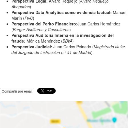
Perspectiva Legal:
Álvaro Requeijo (
Álvaro Requeijo
Abogados
)
Perspectiva Data Analytics como evidencia factual:
Manuel
Marín (
PwC
)
Perspectiva del Perito Financiero:
Juan Carlos Hernández
(
Berger Auditores y Consultores
)
Perspectiva Auditoría Interna en la investigación del
fraude:
Mónica Menéndez (
BBVA
)
Perspectiva Judicial:
Juan Carlos Peinado (
Magistrado titular
del Juzgado de Instrucción n.º 41 de Madrid
)
Compartir por email