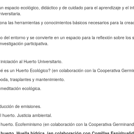
un espacio ecológico, didáctico y de cuidado para el aprendizaje y el i
iversitaria.
na las herramientas y conocimientos básicos necesarios para la creac
co del entorno y se convierte en un espacio para la reflexión sobre los
vestigación participativa.
iniciación al Huerto Universitario.
Qué es un Huerto Ecológico? (en colaboración con la Cooperativa Germ
poda, trasplantes y mantenimiento.
 meditación ecológica.
educción de emisiones.
l huerto. Justicia ambiental.
el huerto. Ecofeminismo (en colaboración con la Cooperativa Germinand
el huerto. Huella hídrica. (en colaboración con Comillas Espiritual