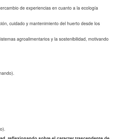
ntercambio de experiencias en cuanto a la ecología
ión, cuidado y mantenimiento del huerto desde los
 sistemas agroalimentarios y la sostenibilidad, motivando
inando).
o).
idad, reflexionando sobre el caracter trascendente de