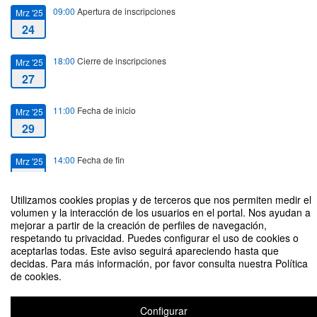
09:00
Apertura de inscripciones
Mrz '25
24
18:00
Cierre de inscripciones
Mrz '25
27
11:00
Fecha de inicio
Mrz '25
29
14:00
Fecha de fin
Mrz '25
29
Utilizamos cookies propias y de terceros que nos permiten medir el
volumen y la interacción de los usuarios en el portal. Nos ayudan a
mejorar a partir de la creación de perfiles de navegación,
respetando tu privacidad. Puedes configurar el uso de cookies o
aceptarlas todas. Este aviso seguirá apareciendo hasta que
VISITA DEL PARQUE DEL CAPRICHO – ALAMEDA DE OSUNA
decidas. Para más información, por favor consulta nuestra Política
de cookies.
Organizado por Servicio de Relaciones Internacionales y Comillas Arte
Configurar