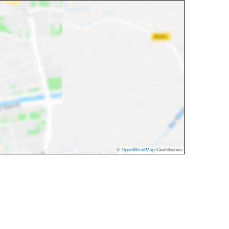
©
OpenStreetMap
Contributors