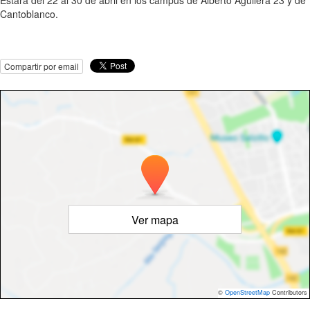
Estará del 22 al 30 de abril en los campus de Alberto Aguilera 23 y de
Cantoblanco.
Compartir por email
Ver mapa
©
OpenStreetMap
Contributors