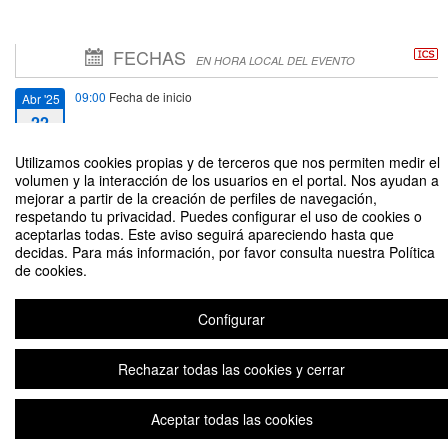
FECHAS
EN HORA LOCAL DEL EVENTO
09:00
Fecha de inicio
Abr '25
22
Utilizamos cookies propias y de terceros que nos permiten medir el
14:00
Fecha de fin
Abr '25
volumen y la interacción de los usuarios en el portal. Nos ayudan a
30
mejorar a partir de la creación de perfiles de navegación,
respetando tu privacidad. Puedes configurar el uso de cookies o
aceptarlas todas. Este aviso seguirá apareciendo hasta que
decidas. Para más información, por favor consulta nuestra Política
de cookies.
Libros Sagrados. Palabras que trascienden
Configurar
Rechazar todas las cookies y cerrar
Plataforma de organización de eventos Symposium
Aceptar todas las cookies