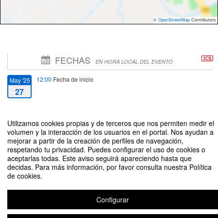
©
OpenStreetMap
Contributors
FECHAS
EN HORA LOCAL DEL EVENTO
12:00
Fecha de inicio
May '25
27
14:00
Fecha de fin
May '25
Utilizamos cookies propias y de terceros que nos permiten medir el
27
volumen y la interacción de los usuarios en el portal. Nos ayudan a
mejorar a partir de la creación de perfiles de navegación,
respetando tu privacidad. Puedes configurar el uso de cookies o
aceptarlas todas. Este aviso seguirá apareciendo hasta que
decidas. Para más información, por favor consulta nuestra Política
de cookies.
Defensa de la tesis "Participación de los fieles no ordenados en el ejercicio
de la potestad de régimen en la iglesia en el pontificado de Francisco" de
Erika Jacinto Muñoz
Configurar