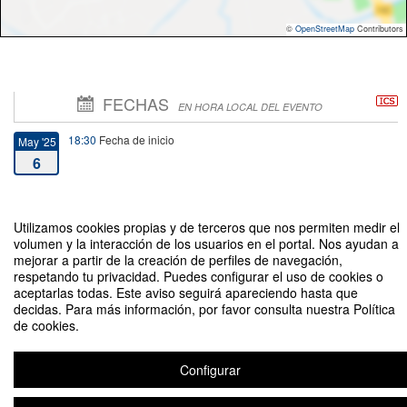
©
OpenStreetMap
Contributors
FECHAS
EN HORA LOCAL DEL EVENTO
18:30
Fecha de inicio
May '25
6
21:00
Fecha de fin
May '25
6
Utilizamos cookies propias y de terceros que nos permiten medir el
volumen y la interacción de los usuarios en el portal. Nos ayudan a
mejorar a partir de la creación de perfiles de navegación,
respetando tu privacidad. Puedes configurar el uso de cookies o
aceptarlas todas. Este aviso seguirá apareciendo hasta que
decidas. Para más información, por favor consulta nuestra Política
de cookies.
VIII Encuentro Alumni Máster Big Data
Organizado por Máster Big Data y Comillas Alumni
Configurar