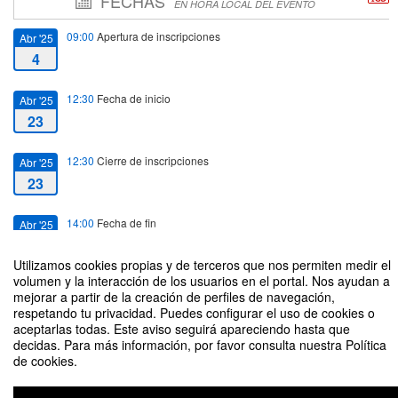
FECHAS
EN HORA LOCAL DEL EVENTO
09:00
Apertura de inscripciones
Abr '25
4
12:30
Fecha de inicio
Abr '25
23
12:30
Cierre de inscripciones
Abr '25
23
14:00
Fecha de fin
Abr '25
23
Utilizamos cookies propias y de terceros que nos permiten medir el
volumen y la interacción de los usuarios en el portal. Nos ayudan a
mejorar a partir de la creación de perfiles de navegación,
respetando tu privacidad. Puedes configurar el uso de cookies o
aceptarlas todas. Este aviso seguirá apareciendo hasta que
decidas. Para más información, por favor consulta nuestra Política
CONTRATACIÓN INTELIGENTE DE TOKENS EN EL REGLAMENTO
de cookies.
MICA