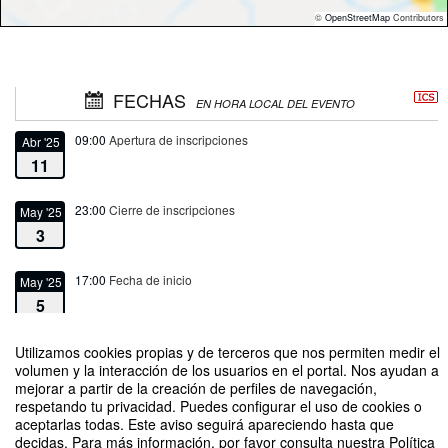
©
OpenStreetMap
Contributors
FECHAS
EN HORA LOCAL DEL EVENTO
09:00
Apertura de inscripciones
Abr '25
11
23:00
Cierre de inscripciones
May '25
3
17:00
Fecha de inicio
May '25
5
20:00
Fecha de fin
Utilizamos cookies propias y de terceros que nos permiten medir el
May '25
volumen y la interacción de los usuarios en el portal. Nos ayudan a
5
mejorar a partir de la creación de perfiles de navegación,
respetando tu privacidad. Puedes configurar el uso de cookies o
aceptarlas todas. Este aviso seguirá apareciendo hasta que
decidas. Para más información, por favor consulta nuestra Política