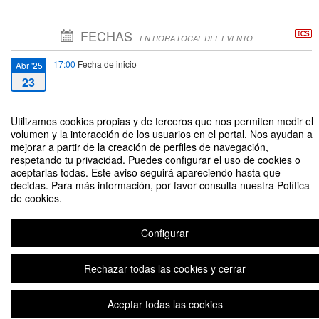
FECHAS
EN HORA LOCAL DEL EVENTO
17:00
Fecha de inicio
Abr '25
23
19:00
Fecha de fin
Abr '25
Utilizamos cookies propias y de terceros que nos permiten medir el
23
volumen y la interacción de los usuarios en el portal. Nos ayudan a
mejorar a partir de la creación de perfiles de navegación,
respetando tu privacidad. Puedes configurar el uso de cookies o
aceptarlas todas. Este aviso seguirá apareciendo hasta que
decidas. Para más información, por favor consulta nuestra Política
de cookies.
Multiplicando Voces. Mujeres que Dejan Huella
Configurar
Plataforma de organización de eventos Symposium
Rechazar todas las cookies y cerrar
Aceptar todas las cookies